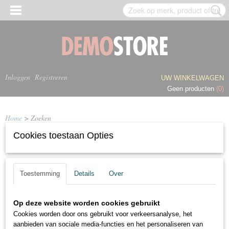
Inloggen
Registreren
UW WINKELWAGEN
Geen producten
(0)
Home
> Zoeken
Cookies toestaan Opties
Zoekresultaten
Toestemming
Details
Over
Dit is de pagina footer. Dit blok is over de gehele breedte van de webshop
te gebruiken.
Op deze website worden cookies gebruikt
Cookies worden door ons gebruikt voor verkeersanalyse, het
aanbieden van sociale media-functies en het personaliseren van