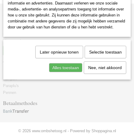
informatie en advertenties. Daarnaast verlenen we onze sociale
media-, advertentie- en analysepartners toegang tot informatie over
hoe u onze site gebruikt. Zij kunnen deze informatie gebruiken in
Informatie
combinatie met andere gegevens die zij mogelijk hebben verzameld
door uw gebruik van hun diensten of die u hen hebt verstrekt.
Contact
Over ons
Voorwaarden
Herroeping
Later opnieuw tonen
Selectie toestaan
Categorieën
Alles toestaan
Nee, niet akkoord
Fietsen
Lampen
Paraplu's
Pennen
Betaalmethodes
© 2026 www.ombshetoog.nl - Powered by Shoppagina.nl