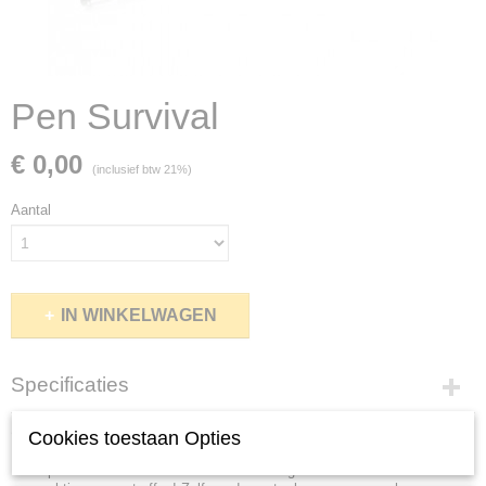
Pen Survival
€ 0,00
(inclusief btw 21%)
Aantal
IN WINKELWAGEN
Specificaties
Productcode
Omschrijving
Cookies toestaan Opties
65
Deze pen overleeft alles. Getest door ons eigen team en onze