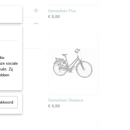
Damesfiets Plus
€ 0,00
!
ia-
nze sociale
ikt. Zij
hebben
Damesfiets Distance
akkoord
€ 0,00