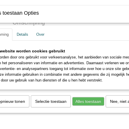
Specificaties
 toestaan Opties
Productcode
34
Omschrijving
Voor de sporters is er nu de ultieme racefiets! Dit is echt een monster
mming
Details
Over
Demoproduct
website worden cookies gebruikt
rden door ons gebruikt voor verkeersanalyse, het aanbieden van sociale med
n het personaliseren van informatie en advertenties. Daarnaast verlenen we o
vertentie- en analysepartners toegang tot informatie over hoe u onze site gebru
e informatie gebruiken in combinatie met andere gegevens die zij mogelijk 
door uw gebruik van hun diensten of die u hen hebt verstrekt.
opnieuw tonen
Selectie toestaan
Alles toestaan
Nee, niet 