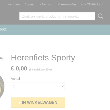
Webshop
Contact
Over ons
Voorwaarden
ms91054811.txt
NNEN
Herenfiets Sporty
€ 0,00
(inclusief btw 21%)
Aantal
IN WINKELWAGEN